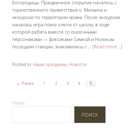
Богородицы. Праздничное открытие началось с
торжественного приветствия о. Михаила и
экскурсии по территории храма. После экскурсии
началась игра-поиск ключа от школы, в ходе
которой ребята вместе со сказочными
персонажами — фиксиками Симкой и Ноликом
посещали станции, знакомились с …
[Read more…]
Posted in:
Наши праздники
,
Новости
← Ранее
1
2
3
4
5
Поиск
ПОИСК