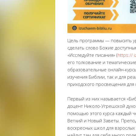
Цель программы — повысить ур
сделать слово Божие доступны
«Исследуйте писания» (
https:// 
его толкование и тематически
образовательные онлайн-курсы
изучения Библии, так и для р
приходского просвещения для 
Первый из них называется «Биб
доцент Николо-Угрешской духо
помощью этого курса каждый ч
Ветхий и Новый Заветы. Препо
воскресных школ для взрослых 
найдут там для себя много поле