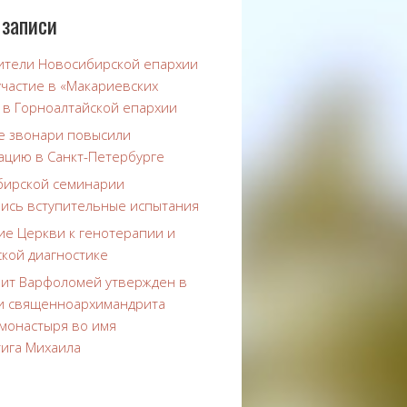
 записи
ители Новосибирской епархии
участие в «Макариевских
 в Горноалтайской епархии
е звонари повысили
ацию в Санкт-Петербурге
бирской семинарии
ись вступительные испытания
е Церкви к генотерапии и
ской диагностике
ит Варфоломей утвержден в
и священноархимандрита
 монастыря во имя
тига Михаила