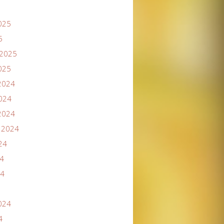
025
5
2025
025
2024
024
2024
 2024
24
4
24
024
4