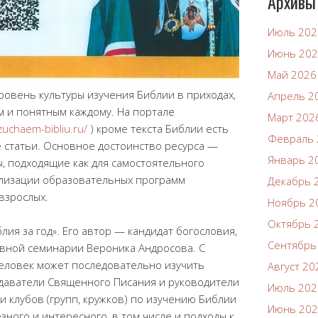
Архивы
Июль 202
Июнь 20
Май 2026
овень культуры изучения Библии в приходах,
Апрель 2
м и понятным каждому. На портале
Март 202
izuchaem-bibliu.ru/
) кроме текста Библии есть
Февраль 
е статьи. Основное достоинство ресурса —
Январь 2
, подходящие как для самостоятельного
еализации образовательных программ
Декабрь 
взрослых.
Ноябрь 2
Октябрь 
лия за год». Его автор — кандидат богословия,
Сентябрь
вной семинарии Вероника Андросова. С
еловек может последовательно изучить
Август 20
даватели Священного Писания и руководители
Июль 202
и клубов (групп, кружков) по изучению Библии
Июнь 20
зного и интересного, в том числе и подходы к