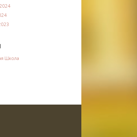
2024
024
2023
и
ая Школа