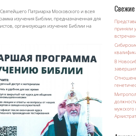
Свежие
 Святейшего Патриарха Московского и всея
грамма изучения Библии, предназначенная для
Представ
истов, организующих изучение Библии на
приняли 
встречах»
Сибирски
квалифик
В Новоси
завершил
Отношени
генетиче
Митропол
должност
мужского
Архистра