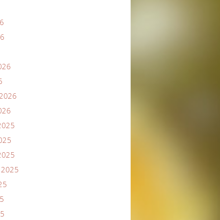
6
26
026
6
2026
026
2025
025
2025
 2025
25
5
25